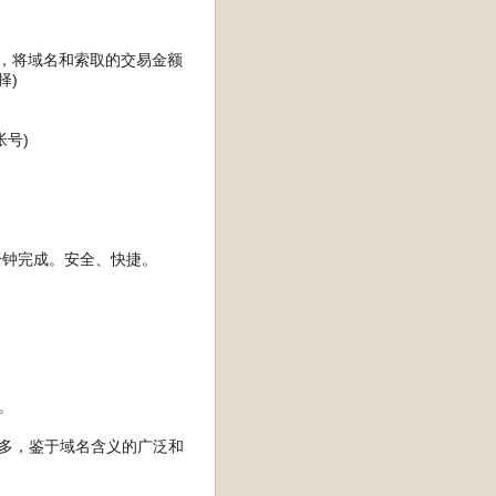
商），将域名和索取的交易金额
择)
号)
分钟完成。安全、快捷。
。
太多，鉴于域名含义的广泛和