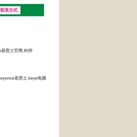
联系方式
ence基恩士官网,科烨
keyence基恩士,keye电脑