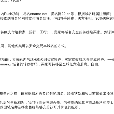
货。(安全)
ush功能（易名ename.net，爱名网22.cn等，根据域名所属注册
接收到域名的同时支付域名款项。(有1%手续费，买方承担。90%买家选
账支付给卖家（招行、工行），卖家将域名安全的转移给买家。(银行帐
同，其他各类可以安全交易本域名的方式。
商功能，卖家站内PUSH域名到买家账户，买家接收域名并完成过户。一
main』域名的转移密码，买家可转移至全球任意注册商。自由。
交易事宜之前，请根据您所需要购买的域名、经济状况和项目前景做出预算
评估后的售价相近，我们很高兴与您合作。假使您的预算与市场价格相差
保留域名并选择出售给能够充分认可其价值的组织。